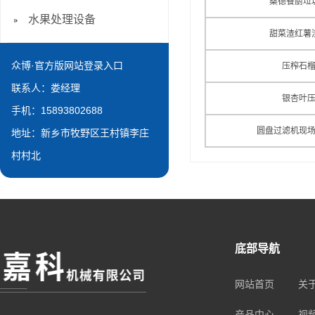
桑德餐厨垃
水果处理设备
甜菜渣红薯
众博·官方版网站登录入口
压榨石
联系人：娄经理
银杏叶
手机：15893802688
圆盘过滤机现
地址：新乡市牧野区王村镇李庄
村村北
底部导航
网站首页
关
产品中心
视