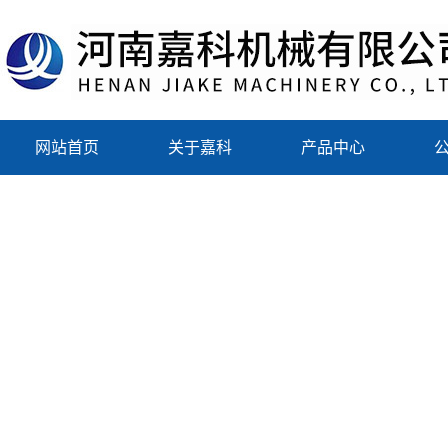
网站首页
关于嘉科
产品中心