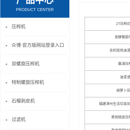
产品中心
PRODUCT CENTER
2T压榨
压榨机
发酵餐厨
众博·官方版网站登录入口
吉利现场油
双螺旋压榨机
桑湛压
油漆
特制螺旋压榨机
胡萝卜
石榴剥皮机
福建漳州生活垃圾
青核桃皮压
过滤机