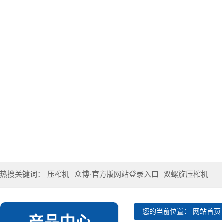
热搜关键词：
压榨机
众博·官方版网站登录入口
双螺旋压榨机
您的当前位置：
网站首页