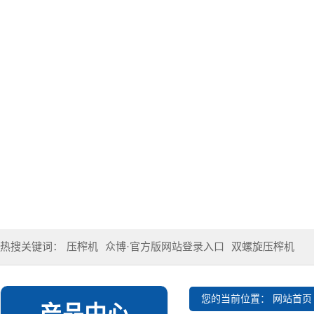
热搜关键词：
压榨机
众博·官方版网站登录入口
双螺旋压榨机
您的当前位置：
网站首页