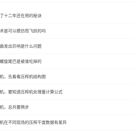
了十二年还在用的秘诀
术是可以模仿而飞跃的吗
曲发出巨响是什么问题
螺旋尾巴是被谁吃掉的
机，先看看压榨机结构图
机，要知道压榨机处理量计算公式
机，总共要两步
机在不同现场的压榨干度数据有差异