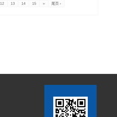
12
13
14
15
»
尾页 ›