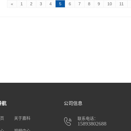
«
1
2
3
4
5
6
7
8
9
10
11
导航
公司信息
页
关于嘉科
联系电话：
15893802688
心
视频中心