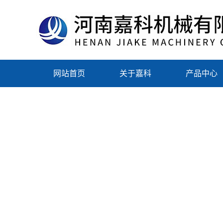
网站首页
关于嘉科
产品中心