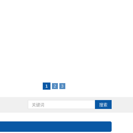
1
2
3