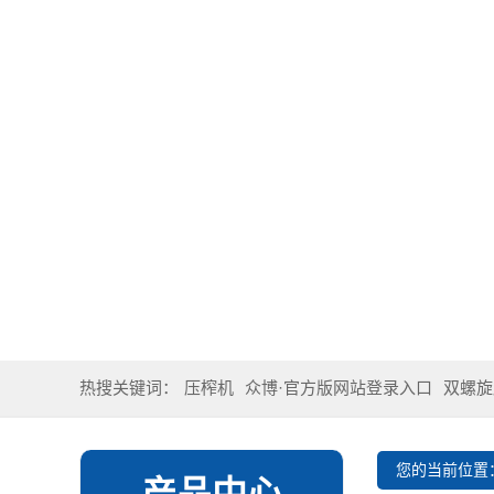
热搜关键词：
压榨机
众博·官方版网站登录入口
双螺旋
您的当前位置