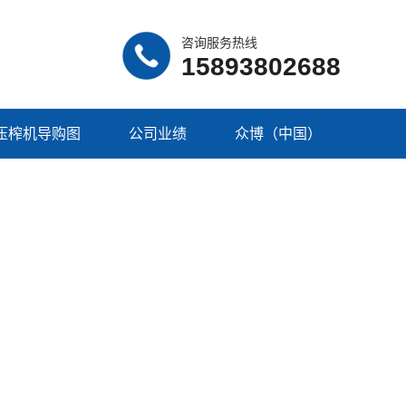
咨询服务热线
15893802688
压榨机导购图
公司业绩
众博（中国）