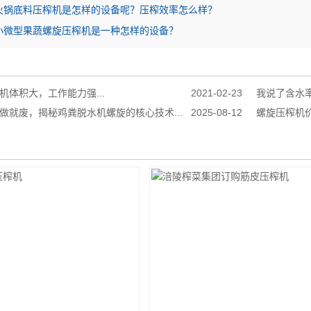
火锅底料压榨机是怎样的设备呢？压榨效率怎么样？
小微型果蔬螺旋压榨机是一种怎样的设备？
机体积大，工作能力强...
2021-02-23
我说了含水率
做就废，揭秘鸡粪脱水机螺旋的核心技术...
2025-08-12
螺旋压榨机价