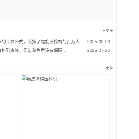
+ 更多
的计算公式，丢掉了螺旋压榨机的百万大单...
2025-09-03
格到底线，质量和售后没有保障...
2025-07-22
+ 更多