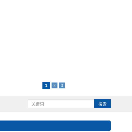
1
2
3