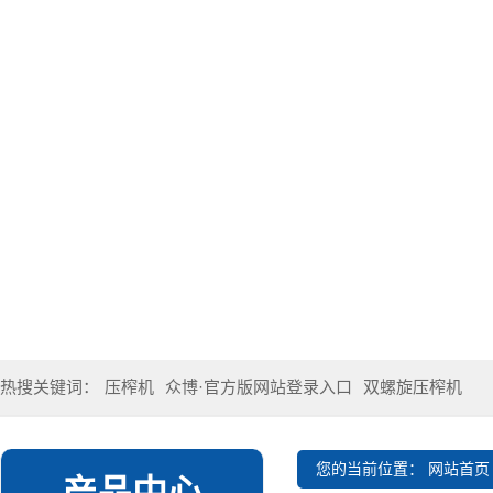
热搜关键词：
压榨机
众博·官方版网站登录入口
双螺旋压榨机
您的当前位置：
网站首页