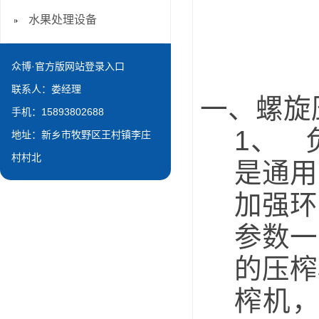
水果处理设备
众博·官方版网站登录入口
联系人：娄经理
一、螺旋
手机：15893802688
1、
地址：新乡市牧野区王村镇李庄
村村北
是通用
加强环
参数一
的压榨
榨机，