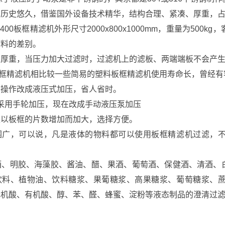
术历史悠久，借鉴国外设备技术精华，结构合理、紧凑、厚重，
400板框精滤机外形尺寸2000x800x1000mm，重量为50
材料的差别。
构厚重，当压力加大过滤时，过滤机上的滤板、两端端板不会产
精滤机相比较一些简易的塑料板框精滤机使用寿命长，曾经有
动操作改成液压式加压，省人省时。
用手轮加压，现在改成手动液压泵加压
量以板框的片数增加而加大，选择方便。
围广，可以说，凡是液体的物料都可以使用板框精滤机过滤，
酒、明胶、海藻胶、酱油、醋、果酒、葡萄酒、保健酒、清酒、
饮料、植物油、饮料糖浆、果葡糖浆、高果糖浆、葡萄糖浆、
无机酸、有机酸、醇、苯、醛、蜂蜜、淀粉等液态制品的澄清过