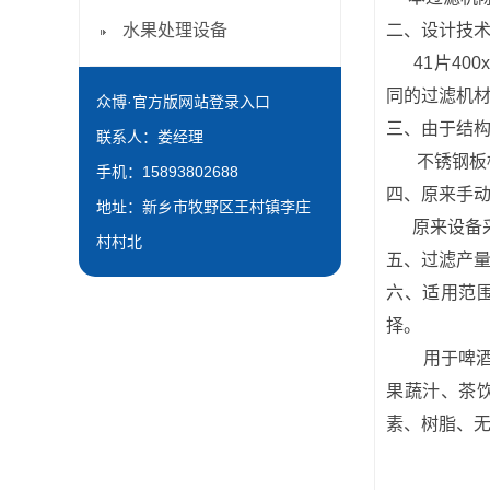
水果处理设备
二、设计技
41片400x
同的过滤机
众博·官方版网站登录入口
三、由于结
联系人：娄经理
不锈钢板框
手机：15893802688
四、原来手
地址：新乡市牧野区王村镇李庄
原来设备采
村村北
五、过滤产
六、适用范
择。
用于啤
果蔬汁、茶
素、树脂、