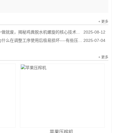
+ 更多
做就废，揭秘鸡粪脱水机螺旋的核心技术...
2025-08-12
调整工序使用后极易损坏----有些压榨机厂家根本不知道的知识...
2025-07-04
+ 更多
苹果压榨机