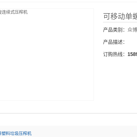
可移动单
产品类别：
众博
产品描述：
订购热线：
158
碎塑料垃圾压榨机