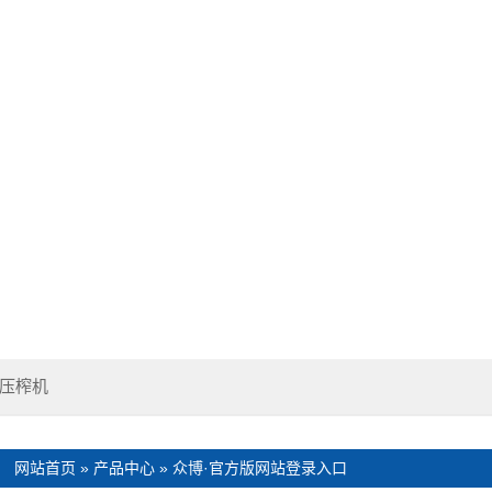
压榨机
：
网站首页
»
产品中心
»
众博·官方版网站登录入口