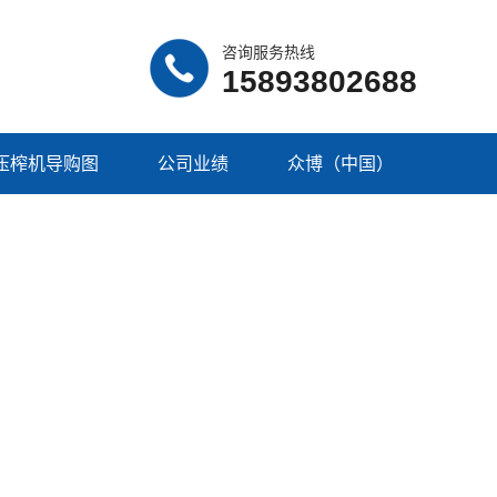
咨询服务热线
15893802688
压榨机导购图
公司业绩
众博（中国）